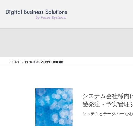
コ
ナ
ン
ビ
テ
ゲ
ン
ー
ツ
シ
へ
ョ
ス
ン
キ
に
ッ
移
HOME
intra-mart Accel Platform
プ
動
システム会社様向
受発注・予実管理
システムとデータの一元化