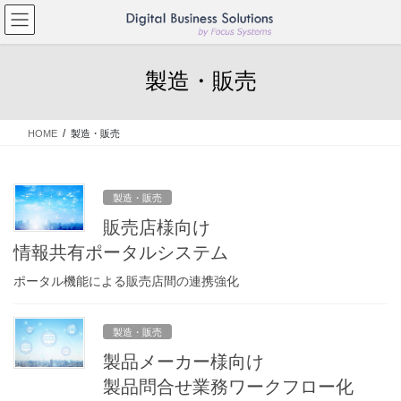
コ
ナ
ン
ビ
テ
ゲ
ン
ー
製造・販売
ツ
シ
へ
ョ
ス
ン
HOME
製造・販売
キ
に
ッ
移
プ
動
製造・販売
販売店様向け
情報共有ポータルシステム
ポータル機能による販売店間の連携強化
製造・販売
製品メーカー様向け
製品問合せ業務ワークフロー化