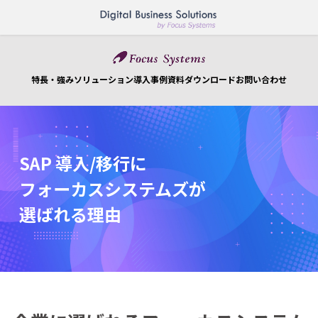
コ
ナ
ン
ビ
テ
ゲ
ン
ー
ツ
シ
特長・強み
ソリューション
導入事例
資料ダウンロード
お問い合わせ
へ
ョ
ス
ン
キ
に
ッ
移
プ
動
SAP 導入/移行に
フォーカスシステムズが
選ばれる理由