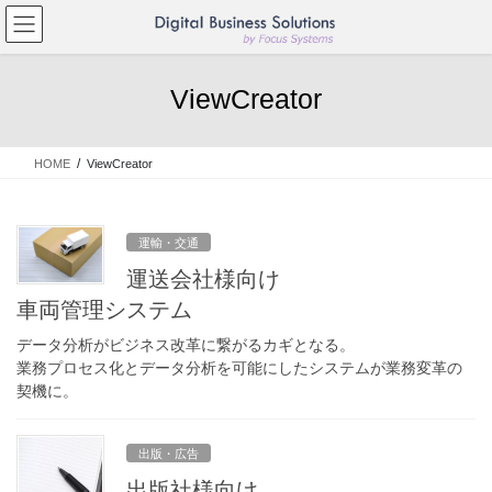
コ
ナ
ン
ビ
テ
ゲ
ン
ー
ViewCreator
ツ
シ
へ
ョ
ス
ン
HOME
ViewCreator
キ
に
ッ
移
プ
動
運輸・交通
運送会社様向け
車両管理システム
データ分析がビジネス改革に繋がるカギとなる。
業務プロセス化とデータ分析を可能にしたシステムが業務変革の
契機に。
出版・広告
出版社様向け