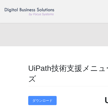
コ
ナ
ン
ビ
テ
ゲ
ン
ー
ツ
シ
へ
ョ
ス
ン
キ
に
ッ
移
プ
動
UiPath技術支援メニ
ズ
ダウンロード