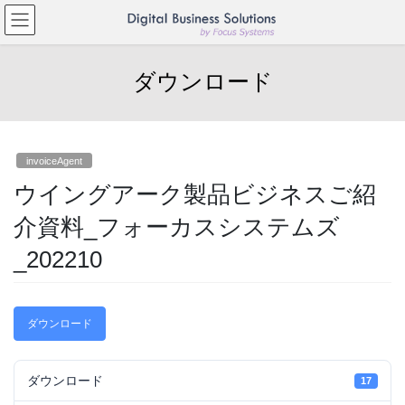
コ
ナ
ン
ビ
テ
ゲ
ン
ー
ダウンロード
ツ
シ
へ
ョ
ス
ン
キ
に
ッ
移
invoiceAgent
プ
動
ウイングアーク製品ビジネスご紹
介資料_フォーカスシステムズ
_202210
ダウンロード
ダウンロード
17